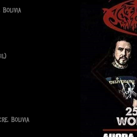
 Bolivia
il)
re, Bolivia