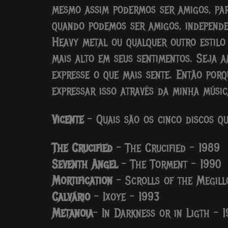
mesmo assim podermos ser amigos, par
quando podemos ser amigos, independen
Heavy metal ou qualquer outro estilo 
mais alto em seus sentimentos. Seja a
expresse o que mais sente. Então por
expressar isso através da minha músic
Vicente
– Quais são os cinco discos q
The Crucified
– The Crucified – 1989
Seventh Angel
– The Torment – 1990
Mortification
– Scrolls of the Megill
Calvário
– Ixoye – 1993
Metanoia
– In Darkness or in Ligth – 