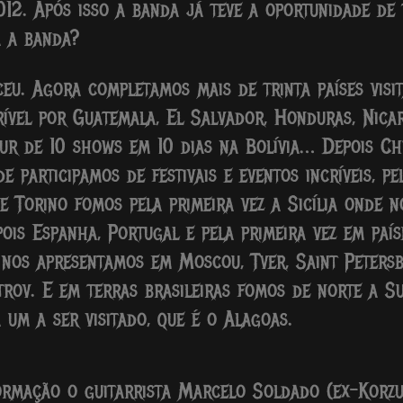
12. Após isso a banda já teve a oportunidade de 
a a banda?
eu. Agora completamos mais de trinta países vis
ível por Guatemala, El Salvador, Honduras, Nica
ur de 10 shows em 10 dias na Bolívia… Depois Chi
 participamos de festivais e eventos incríveis, p
 e Torino fomos pela primeira vez a Sicília onde
ois Espanha, Portugal e pela primeira vez em paí
e nos apresentamos em Moscou, Tver, Saint Pete
trov. E em terras brasileiras fomos de norte a 
 um a ser visitado, que é o Alagoas.
rmação o guitarrista Marcelo Soldado (ex-Korzu