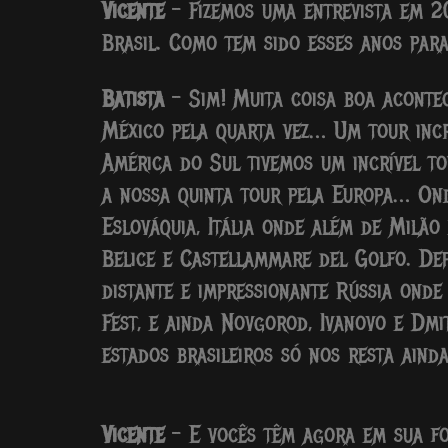
Vicente
– Fizemos uma entrevista em 20
Brasil. Como tem sido esses anos par
Batista
– Sim! Muita coisa boa acontec
México pela quarta vez… Um tour incr
América do Sul tivemos um incrível to
a nossa quinta tour pela Europa… Onde
Eslováquia, Itália onde além de Milão
Belice e Castellammare del Golfo. Dep
distante e impressionante Rússia ond
Fest, e ainda Novgorod, Ivanovo e Dmi
estados brasileiros só nos resta ainda
Vicente
– E vocês têm agora em sua fo