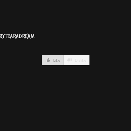
erytearadream
Like
Dislike
ram