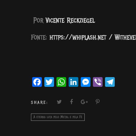
Por
Vicente Reckziegel
Fonte:
https://whiplash.net / Withev
Facebook
Twitter
WhatsApp
LinkedIn
Messenger
Viber
Teleg
SHARE:
A eterna luta pelo Metal e pela Fé