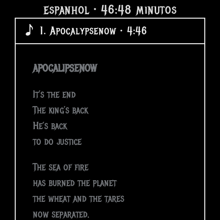
espanhol • 46:48 minutos
1. Apocalypsenow • 4:46
APOCALIPSENOW
It’s the end
The king’s back
He’s back
to do justice
The sea of fire
has burned the planet
the wheat and the tares
now separated.