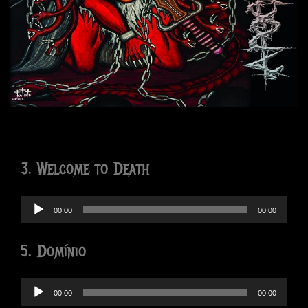
3. Welcome to Death
Tocador
00:00
00:00
de
áudio
5. Domínio
Tocador
00:00
00:00