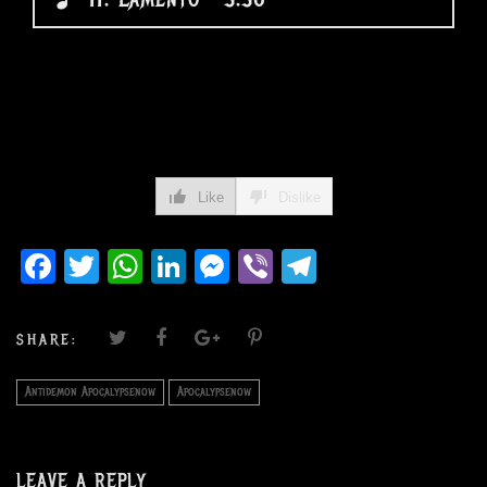
Like
Dislike
Facebook
Twitter
WhatsApp
LinkedIn
Messenger
Viber
Telegram
SHARE:
Antidemon Apocalypsenow
Apocalypsenow
LEAVE A REPLY